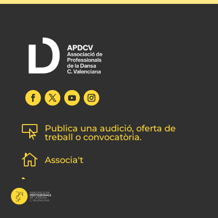
Publica una audició, oferta de

treball o convocatòria.

Associa't
l
Subscripció newsletter
v
Contacte