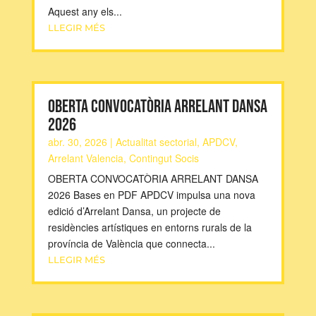
Aquest any els...
LLEGIR MÉS
OBERTA CONVOCATÒRIA ARRELANT DANSA
2026
abr. 30, 2026
|
Actualitat sectorial
,
APDCV
,
Arrelant Valencia
,
Contingut Socis
OBERTA CONVOCATÒRIA ARRELANT DANSA
2026 Bases en PDF APDCV impulsa una nova
edició d’Arrelant Dansa, un projecte de
residències artístiques en entorns rurals de la
província de València que connecta...
LLEGIR MÉS