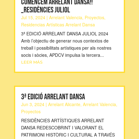
COMENCEM ARRELANT DANSA!!
_residències juliol
Jul 15, 2024
|
Arrelant Valencia
,
Proyectos
,
Residencias Artísticas Arrelant Dansa
3ª EDICIÓ ARRELANT DANSA JULIOL 2024
Amb l’objectiu de generar nous contextos de
treball i possibilitats artístiques per als nostres
socis i sòcies, APDCV impulsa la tercera...
LEER MÁS
3ª EDICIÓ ARRELANT DANSA
Jun 3, 2024
|
Arrelant Alicante
,
Arrelant Valencia
,
Proyectos
RESIDÈNCIES ARTÍSTIQUES ARRELANT
DANSA REDESCOBRINT I VALORANT EL
PATRIMONI HISTÒRIC I CULTURAL A TRAVÉS