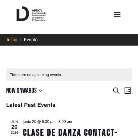
5
Inicio
Evento
There are no upcoming events.
Event
Ev
Now onwards
Search
List
Vi
Searc
Select
Na
Latest Past Events
and
date.
Views
Naviga
junio 20 @ 6:30 pm
-
8:00 pm
JUN
20
Clase de danza contact-
2026