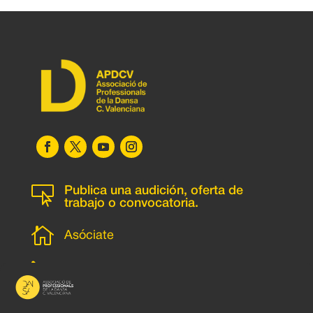

Publica una audición, oferta de
trabajo o convocatoria.

Asóciate
l
Subscripción newsletter
v
Contacto