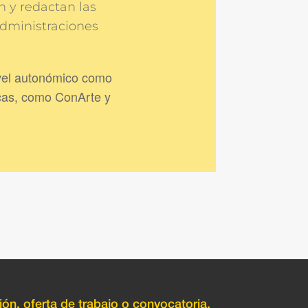
n y redactan las
administraciones
ivel autonómico como
icas, como ConArte y
ión, oferta de trabajo o convocatoria.