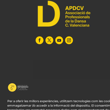
Per a oferir les millors experiències, utilitzem tecnologies com les coo
emmagatzemar i/o accedir a la informació del dispositiu. El consenti
tecnologies ens permetrà processar dades com el comportament de n