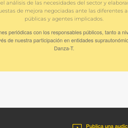
 el análisis de las necesidades del sector y elabora
uestas de mejora negociadas ante las diferentes 
públicas y agentes implicados.
s periódicas con los responsables públicos, tanto a n
través de nuestra participación en entidades suprautonóm
Danza-T.
Publica una audic