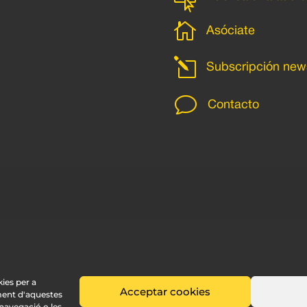


Asóciate
l
Subscripción news
v
Contacto
kies per a
Acceptar cookies
ment d'aquestes
avegació o les