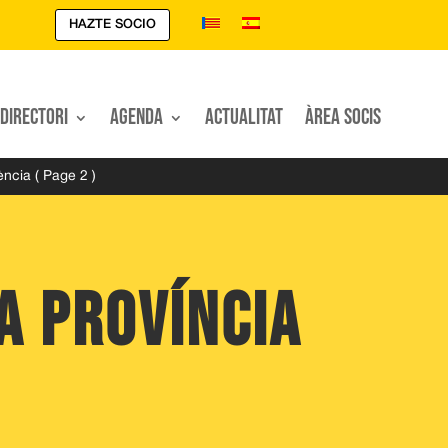
HAZTE SOCIO
Directori
Agenda
Actualitat
Àrea Socis
ència
( Page 2 )
a Província