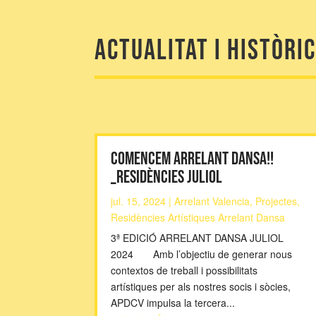
Actualitat i històri
COMENCEM ARRELANT DANSA!!
_residències juliol
jul. 15, 2024
|
Arrelant Valencia
,
Projectes
,
Residències Artístiques Arrelant Dansa
3ª EDICIÓ ARRELANT DANSA JULIOL
2024 Amb l’objectiu de generar nous
contextos de treball i possibilitats
artístiques per als nostres socis i sòcies,
APDCV impulsa la tercera...