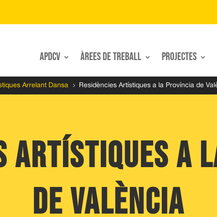
APDCV
Àrees de treball
Projectes
5
stiques Arrelant Dansa
Residències Artístiques a la Província de Val
s artístiques a l
de València