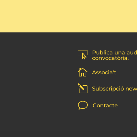
Publica una audi

convocatòria.

Associa't
l
Subscripció new
v
Contacte