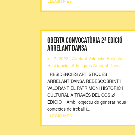
LLEGIR MÉS
OBERTA CONVOCATÒRIA 2ª EDICIÓ
ARRELANT DANSA
jul. 7, 2023
|
Arrelant Valencia
,
Projectes
,
Residències Artístiques Arrelant Dansa
RESIDÈNCIES ARTÍSTIQUES
ARRELANT DANSA REDESCOBRINT I
VALORANT EL PATRIMONI HISTÒRIC I
CULTURAL A TRAVÉS DEL COS 2ª
EDICIÓ Amb l'objectiu de generar nous
contextos de treball i...
LLEGIR MÉS