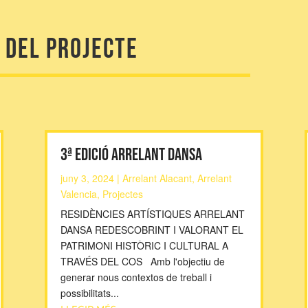
c del projecte
3ª EDICIÓ ARRELANT DANSA
juny 3, 2024
|
Arrelant Alacant
,
Arrelant
Valencia
,
Projectes
RESIDÈNCIES ARTÍSTIQUES ARRELANT
DANSA REDESCOBRINT I VALORANT EL
PATRIMONI HISTÒRIC I CULTURAL A
TRAVÉS DEL COS Amb l'objectiu de
generar nous contextos de treball i
possibilitats...