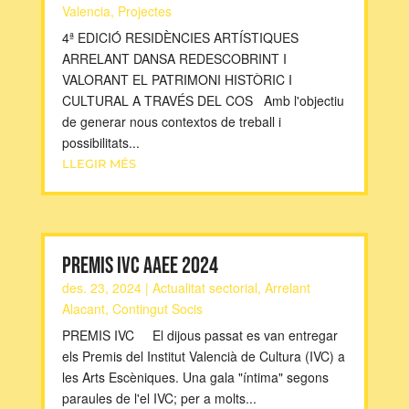
Valencia
,
Projectes
4ª EDICIÓ RESIDÈNCIES ARTÍSTIQUES
ARRELANT DANSA REDESCOBRINT I
VALORANT EL PATRIMONI HISTÒRIC I
CULTURAL A TRAVÉS DEL COS Amb l'objectiu
de generar nous contextos de treball i
possibilitats...
LLEGIR MÉS
PREMIS IVC AAEE 2024
des. 23, 2024
|
Actualitat sectorial
,
Arrelant
Alacant
,
Contingut Socis
PREMIS IVC El dijous passat es van entregar
els Premis del Institut Valencià de Cultura (IVC) a
les Arts Escèniques. Una gala "íntima" segons
paraules de l'el IVC; per a molts...