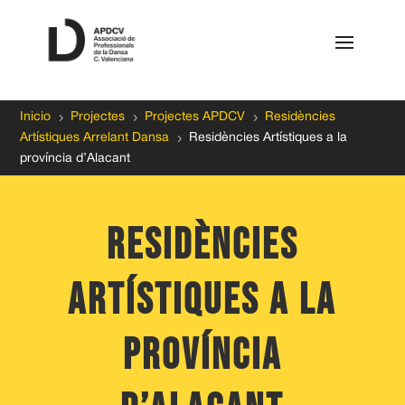
5
5
5
Inicio
Projectes
Projectes APDCV
Residències
5
Artístiques Arrelant Dansa
Residències Artístiques a la
província d’Alacant
residències
artístiques a la
PROVÍNCIA