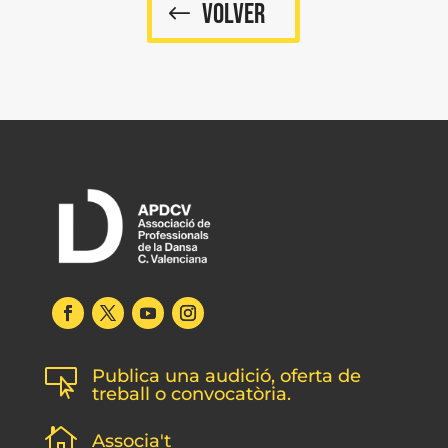
VOLVER
Publica una audició, oferta de

treball o convocatòria.

Associa't