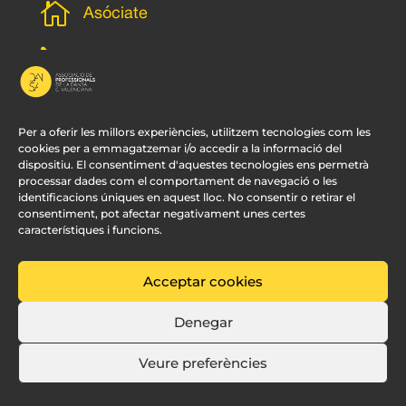

Asóciate
l
Subscripción newsletter
v
Contacto
Per a oferir les millors experiències, utilitzem tecnologies com les
cookies per a emmagatzemar i/o accedir a la informació del
dispositiu. El consentiment d'aquestes tecnologies ens permetrà
processar dades com el comportament de navegació o les
identificacions úniques en aquest lloc. No consentir o retirar el
consentiment, pot afectar negativament unes certes
característiques i funcions.
Acceptar cookies
© APDCV –
Diseño Web Valencia:
Innobing
Denegar
Veure preferències