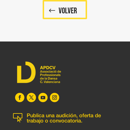
VOLVER

Publica una audición, oferta de
trabajo o convocatoria.