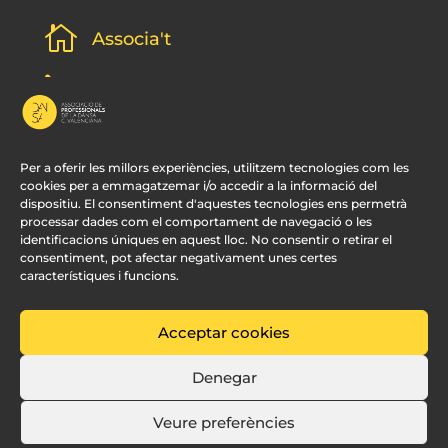

Associa't
l
Subscripció newsletter
v
Contacte
Per a oferir les millors experiències, utilitzem tecnologies com les
cookies per a emmagatzemar i/o accedir a la informació del
dispositiu. El consentiment d'aquestes tecnologies ens permetrà
processar dades com el comportament de navegació o les
identificacions úniques en aquest lloc. No consentir o retirar el
consentiment, pot afectar negativament unes certes
característiques i funcions.
Acceptar cookies
© APDCV –
Disseny Web Valencia:
Innobing
Denegar
Veure preferències