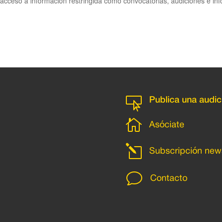
cceso a información restringida como convocatorias, audiciones e inf

Publica una audic

Asóciate
l
Subscripción news
v
Contacto