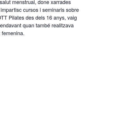
 i salut menstrual, done xarrades
i impartisc cursos i seminaris sobre
OTT Pilates des dels 16 anys, vaig
s endavant quan també realitzava
t femenina.