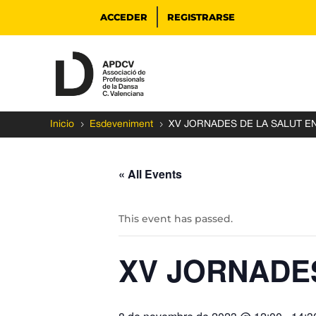
ACCEDER
REGISTRARSE
5
5
Inicio
Esdeveniment
XV JORNADES DE LA SALUT E
« All Events
This event has passed.
XV JORNADE