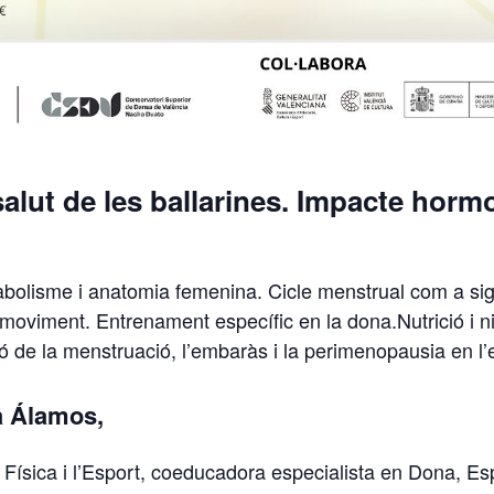
salut de les ballarines. Impacte horm
bolisme i anatomia femenina. Cicle menstrual com a sign
oviment. Entrenament específic en la dona.Nutrició i niv
ció de la menstruació, l’embaràs i la perimenopausia en l’ex
a Álamos,
 Física i l’Esport, coeducadora especialista en Dona, Esp