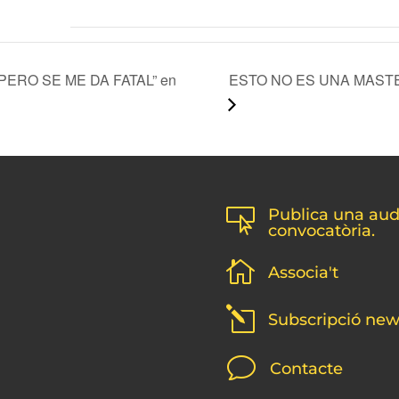
ESTO NO ES UNA MASTER
PERO SE ME DA FATAL” en
Publica una audi

convocatòria.

Associa't
l
Subscripció new
v
Contacte