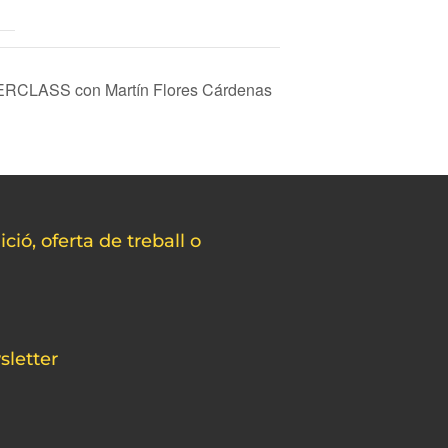
CLASS con Martín Flores Cárdenas
ció, oferta de treball o
sletter