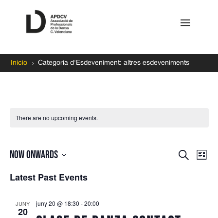
5
Inicio
Categoria d'Esdeveniment: altres esdeveniments
There are no upcoming events.
Event
Ev
Now onwards
Search
List
Vi
Searc
Select
Na
Latest Past Events
and
date.
Views
Naviga
juny 20 @ 18:30
-
20:00
JUNY
20