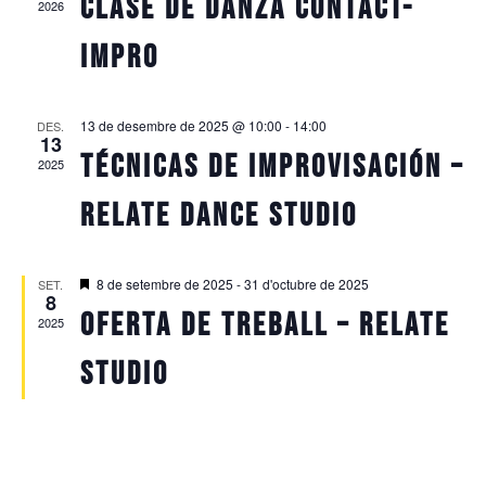
Clase de danza contact-
2026
impro
13 de desembre de 2025 @ 10:00
-
14:00
DES.
13
TÉCNICAS DE IMPROVISACIÓN –
2025
RELATE DANCE STUDIO
Featured
8 de setembre de 2025
-
31 d'octubre de 2025
SET.
8
Oferta de treball – Relate
2025
Studio