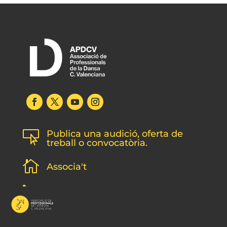
Publica una audició, oferta de

treball o convocatòria.

Associa't
l
Subscripció newsletter
v
Contacte