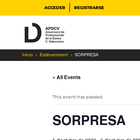
ACCEDER
REGISTRARSE
5
5
Inicio
Esdeveniment
SORPRESA
« All Events
This event has passed.
SORPRESA