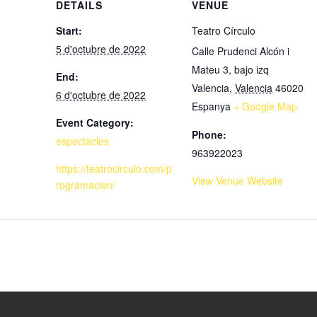
DETAILS
VENUE
Start:
Teatro Círculo
5 d'octubre de 2022
Calle Prudenci Alcón i
Mateu 3, bajo izq
End:
Valencia
,
Valencia
46020
6 d'octubre de 2022
Espanya
+ Google Map
Event Category:
Phone:
espectacles
963922023
https://teatrocirculo.com/p
View Venue Website
rogramacion/