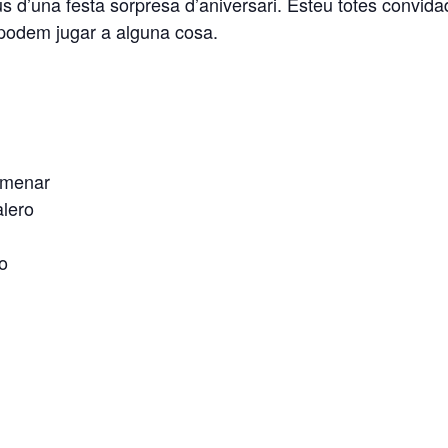
ius d’una festa sorpresa d’aniversari. Esteu totes convi
, podem jugar a alguna cosa.
Almenar
alero
o