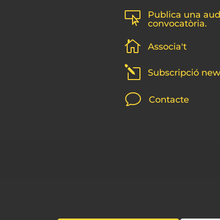
Publica una audi

convocatòria.

Associa't
l
Subscripció new
v
Contacte