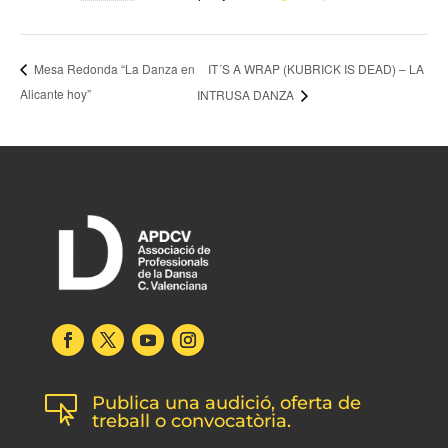
IT´S A WRAP (KUBRICK IS DEAD) – LA
Mesa Redonda “La Danza en
Alicante hoy”
INTRUSA DANZA
Publica una audició, oferta de

treball o convocatòria.