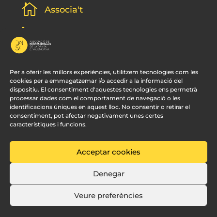

Associa't
l
Subscripció newsletter
v
Contacte
Per a oferir les millors experiències, utilitzem tecnologies com les
cookies per a emmagatzemar i/o accedir a la informació del
dispositiu. El consentiment d'aquestes tecnologies ens permetrà
processar dades com el comportament de navegació o les
identificacions úniques en aquest lloc. No consentir o retirar el
consentiment, pot afectar negativament unes certes
característiques i funcions.
Acceptar cookies
© APDCV –
Disseny Web Valencia:
Innobing
Denegar
Veure preferències