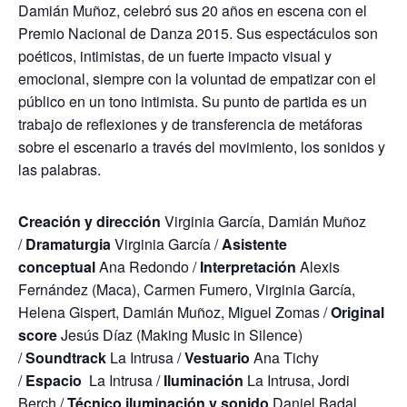
Damián Muñoz, celebró sus 20 años en escena con el
Premio Nacional de Danza 2015. Sus espectáculos son
poéticos, intimistas, de un fuerte impacto visual y
emocional, siempre con la voluntad de empatizar con el
público en un tono intimista. Su punto de partida es un
trabajo de reflexiones y de transferencia de metáforas
sobre el escenario a través del movimiento, los sonidos y
las palabras.
Creación y dirección
Virginia García, Damián Muñoz
/
Dramaturgia
Virginia García /
Asistente
conceptual
Ana Redondo /
Interpretación
Alexis
Fernández (Maca), Carmen Fumero, Virginia García,
Helena Gispert, Damián Muñoz, Miguel Zomas /
Original
score
Jesús Díaz (Making Music in Silence)
/
Soundtrack
La Intrusa /
Vestuario
Ana Tichy
/
Espacio
La Intrusa /
Iluminación
La Intrusa, Jordi
Berch /
Técnico iluminación y sonido
Daniel Badal