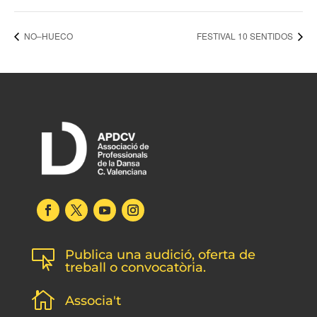
NO–HUECO
FESTIVAL 10 SENTIDOS
Publica una audició, oferta de

treball o convocatòria.

Associa't