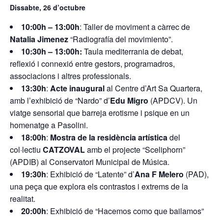
Dissabte, 26 d’octubre
10:00h – 13:00h
: Taller de moviment a càrrec de
Natalia Jimenez
“Radiografía del movimiento”.
10:30h – 13:00h:
Taula mediterrania
de debat,
reflexió i connexió entre gestors, programadros,
associacions i altres professionals.
13:30h
:
Acte inaugural
al Centre d’Art Sa Quartera,
amb l’exhibició de “Nardo” d’
Edu Migro
(APDCV). Un
viatge sensorial que barreja erotisme i psique en un
homenatge a Pasolini.
18:00h
:
Mostra de la residència artística
del
col·lectiu
CATZOVAL
amb el projecte “Sceliphorn”
(APDIB) al Conservatori Municipal de Música.
19:30h
: Exhibició de “Latente” d’
Ana F Melero
(PAD),
una peça que explora els contrastos i extrems de la
realitat.
20:00h
: Exhibició de “Hacemos como que bailamos”