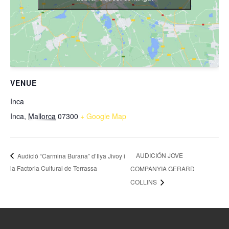
VENUE
Inca
Inca
,
Mallorca
07300
+ Google Map
AUDICIÓN JOVE
Audició “Carmina Burana” d’Ilya Jivoy i
la Factoria Cultural de Terrassa
COMPANYIA GERARD
COLLINS