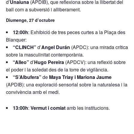
d’
Unaiuna
(APDIB), que reflexiona sobre la llibertat del
ball com a subversió i alliberament.
Diumenge, 27 d’octubre
12:00h
: Exhibició de tres peces curtes a la Plaça des
Blanquer:
“CLINCH”
d’
Angel Durán
(APDC): una mirada crítica
sobre la masculinitat contemporània.
“Alleo”
d’
Hugo Pereira
(APDCV): una reflexió sobre
el poder i la soledat des de la torre de vigilància.
“S’Albufera”
de
Maya Triay i Mariona Jaume
(APDIB): una exploració sensorial sobre la naturalesa i la
convivència amb el medi.
13:00h
:
Vermut i comiat
amb les institucions.