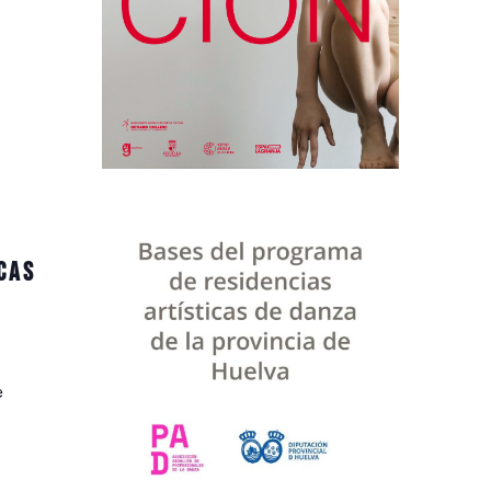
cas
e