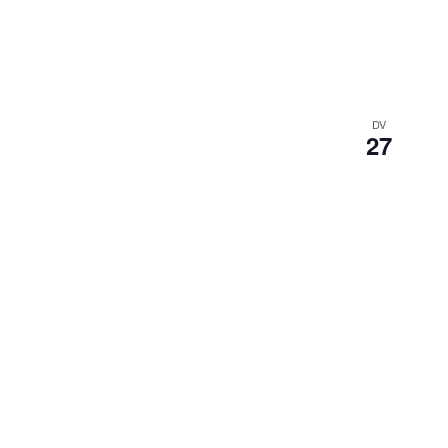
DV
27