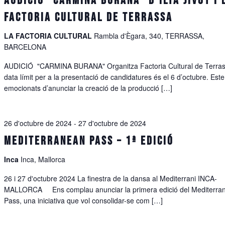
Audició “Carmina Burana” d’Ilya Jivoy i 
Factoria Cultural de Terrassa
LA FACTORIA CULTURAL
Rambla d'Ègara, 340, TERRASSA,
BARCELONA
AUDICIÓ "CARMINA BURANA" Organitza Factoria Cultural de Terra
data límit per a la presentació de candidatures és el 6 d’octubre. Est
emocionats d’anunciar la creació de la producció […]
26 d'octubre de 2024
-
27 d'octubre de 2024
MEDITERRANEAN PASS – 1ª EDICIÓ
Inca
Inca, Mallorca
26 i 27 d'octubre 2024 La finestra de la dansa al Mediterrani INCA-
MALLORCA Ens complau anunciar la primera edició del Mediterra
Pass, una iniciativa que vol consolidar-se com […]