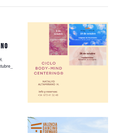
ino
o H.
ctubre_