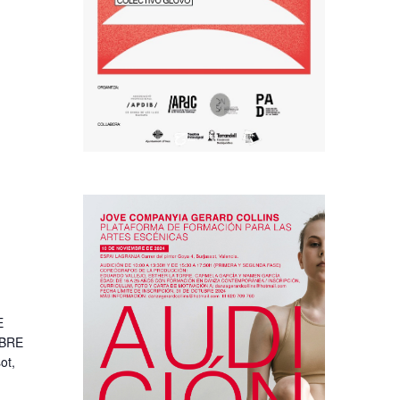
E
MBRE
ot,