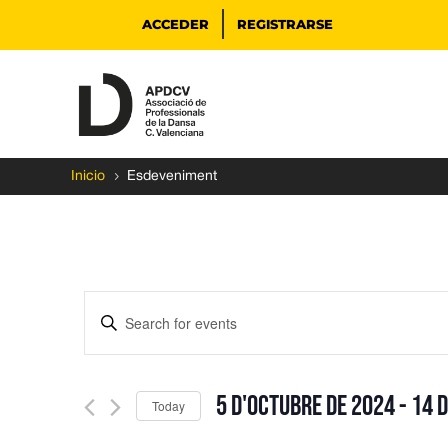
ACCEDER
REGISTRARSE
5
Inicio
Esdeveniment
Events
Enter
Search
Keyword.
and
Search
Views
for
5 d'octubre de 2024
 - 
14 d
Navigation
Events
Today
by
Select