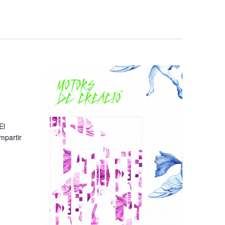
El
mpartir