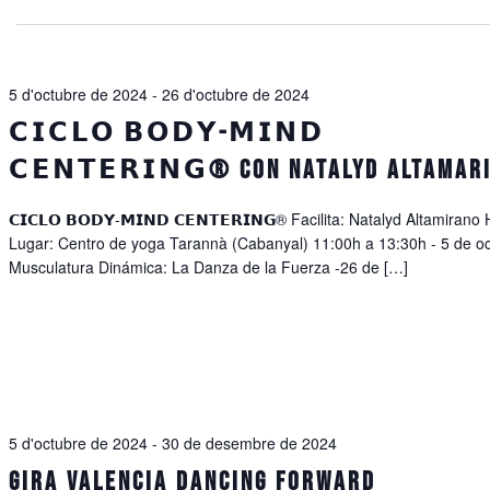
5 d'octubre de 2024
-
26 d'octubre de 2024
𝗖𝗜𝗖𝗟𝗢 𝗕𝗢𝗗𝗬-𝗠𝗜𝗡𝗗
𝗖𝗘𝗡𝗧𝗘𝗥𝗜𝗡𝗚® con Natalyd Altamar
𝗖𝗜𝗖𝗟𝗢 𝗕𝗢𝗗𝗬-𝗠𝗜𝗡𝗗 𝗖𝗘𝗡𝗧𝗘𝗥𝗜𝗡𝗚® Facilita: Natalyd Altamiran
Lugar: Centro de yoga Tarannà (Cabanyal) 11:00h a 13:30h - 5 de o
Musculatura Dinámica: La Danza de la Fuerza -26 de […]
5 d'octubre de 2024
-
30 de desembre de 2024
Gira Valencia Dancing Forward