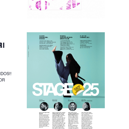
RI
DOS!!
POR