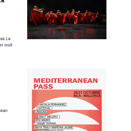
la
ssa La
em molt
nean