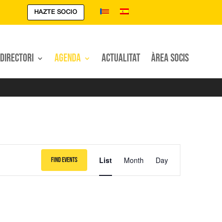
HAZTE SOCIO
Directori
Agenda
Actualitat
Àrea Socis
Event
Views
List
Month
Day
Find Events
Navigation