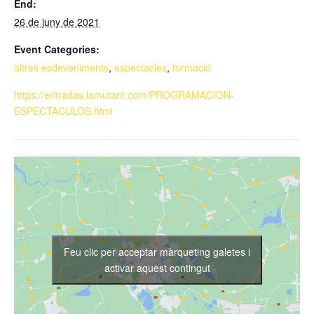
End:
26 de juny de 2021
Event Categories:
altres esdeveniments
,
espectacles
,
formació
https://entradas.lamutant.com/PROGRAMACION-
ESPECTACULOS.html
Feu clic per acceptar màrqueting galetes i
activar aquest contingut