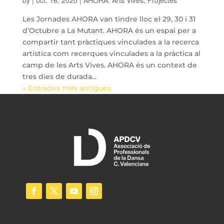
by
|
oct. 16, 2020
|
AHORA. Arts Vives
,
Projectes
Les Jornades AHORA van tindre lloc el 29, 30 i 31
d’Octubre a La Mutant. AHORA és un espai per a
compartir tant pràctiques vinculades a la recerca
artística com recerques vinculades a la pràctica al
camp de les Arts Vives. AHORA és un context de
tres dies de durada...
« Entrades més antigues