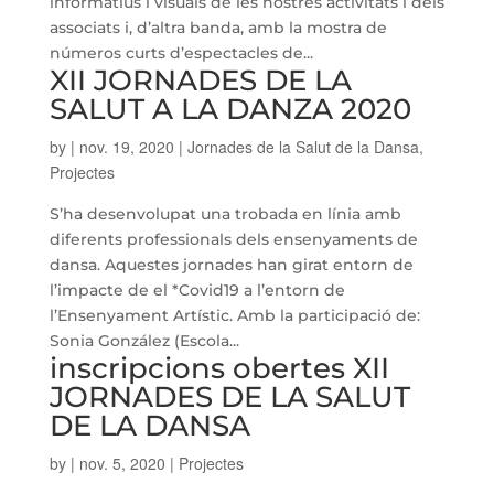
informatius i visuals de les nostres activitats i dels
associats i, d’altra banda, amb la mostra de
números curts d’espectacles de...
XII JORNADES DE LA
SALUT A LA DANZA 2020
by
|
nov. 19, 2020
|
Jornades de la Salut de la Dansa
,
Projectes
S’ha desenvolupat una trobada en línia amb
diferents professionals dels ensenyaments de
dansa. Aquestes jornades han girat entorn de
l’impacte de el *Covid19 a l’entorn de
l’Ensenyament Artístic. Amb la participació de:
Sonia González (Escola...
inscripcions obertes XII
JORNADES DE LA SALUT
DE LA DANSA
by
|
nov. 5, 2020
|
Projectes