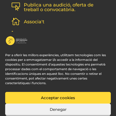
Publica una audició, oferta de

treball o convocatòria.

Associa't
l
Subscripció newsletter
v
Contacte
Per a oferir les millors experiències, utilitzem tecnologies com les
cookies per a emmagatzemar i/o accedir a la informació del
dispositiu. El consentiment d'aquestes tecnologies ens permetrà
processar dades com el comportament de navegació o les
identificacions úniques en aquest lloc. No consentir o retirar el
consentiment, pot afectar negativament unes certes
característiques i funcions.
Acceptar cookies
© APDCV –
Disseny Web Valencia:
Innobing
Denegar