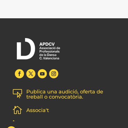
Publica una audició, oferta de

treball o convocatòria.

Associa't
l
Subscripció newsletter