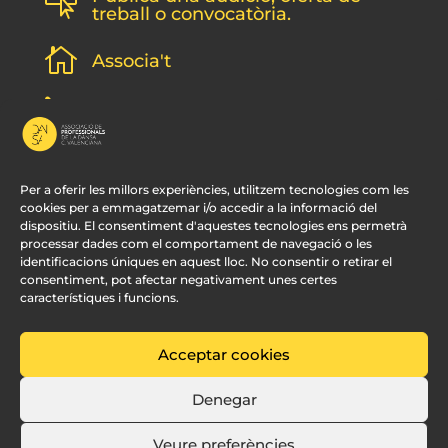

treball o convocatòria.

Associa't
l
Subscripció newsletter
v
Contacte
Per a oferir les millors experiències, utilitzem tecnologies com les
cookies per a emmagatzemar i/o accedir a la informació del
dispositiu. El consentiment d'aquestes tecnologies ens permetrà
processar dades com el comportament de navegació o les
identificacions úniques en aquest lloc. No consentir o retirar el
consentiment, pot afectar negativament unes certes
característiques i funcions.
Acceptar cookies
© APDCV –
Disseny Web Valencia:
Innobing
Denegar
Veure preferències