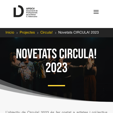
5
5
5
Inicio
Projectes
Circula!
Novetats CIRCULA! 2023
Novetats CIRCULA!
2023
L’objectiu de Circula! 2023 és fer costat a artistes i col·lectius