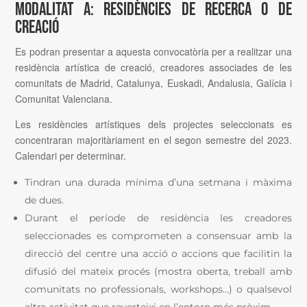
MODALITAT A: RESIDÈNCIES DE RECERCA O DE
CREACIÓ
Es podran presentar a aquesta convocatòria per a realitzar una
residència artística de creació, creadores associades de les
comunitats de Madrid, Catalunya, Euskadi, Andalusia, Galícia i
Comunitat Valenciana.
Les residències artístiques dels projectes seleccionats es
concentraran majoritàriament en el segon semestre del 2023.
Calendari per determinar.
Tindran una durada mínima d’una setmana i màxima
de dues.
Durant el període de residència les creadores
seleccionades es comprometen a consensuar amb la
direcció del centre una acció o accions que facilitin la
difusió del mateix procés (mostra oberta, treball amb
comunitats no professionals, workshops…) o qualsevol
altra activitat que reverteixi en l’entorn més pròxim.