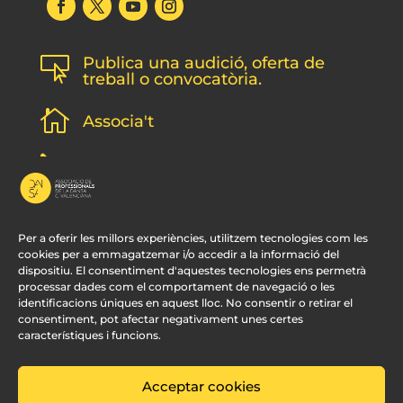
Publica una audició, oferta de

treball o convocatòria.

Associa't
l
Subscripció newsletter
v
Contacte
Per a oferir les millors experiències, utilitzem tecnologies com les
cookies per a emmagatzemar i/o accedir a la informació del
dispositiu. El consentiment d'aquestes tecnologies ens permetrà
processar dades com el comportament de navegació o les
identificacions úniques en aquest lloc. No consentir o retirar el
consentiment, pot afectar negativament unes certes
característiques i funcions.
Acceptar cookies
© APDCV –
Disseny Web Valencia:
Innobing