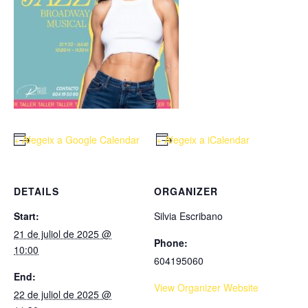
+ Afegeix a Google Calendar
+ Afegeix a iCalendar
DETAILS
ORGANIZER
Start:
Silvia Escribano
21 de juliol de 2025 @
Phone:
10:00
604195060
End:
View Organizer Website
22 de juliol de 2025 @