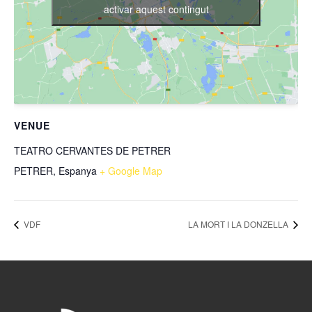
activar aquest contingut
VENUE
TEATRO CERVANTES DE PETRER
PETRER
,
Espanya
+ Google Map
VDF
LA MORT I LA DONZELLA