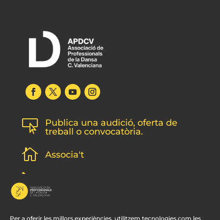
Publica una audició, oferta de

treball o convocatòria.

Associa't
l
Subscripció newsletter
v
Contacte
Per a oferir les millors experiències, utilitzem tecnologies com les