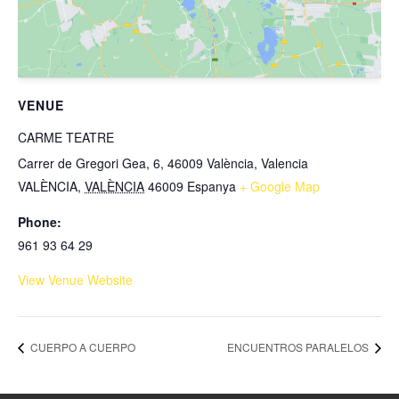
VENUE
CARME TEATRE
Carrer de Gregori Gea, 6, 46009 València, Valencia
VALÈNCIA
,
VALÈNCIA
46009
Espanya
+ Google Map
Phone:
961 93 64 29
View Venue Website
CUERPO A CUERPO
ENCUENTROS PARALELOS