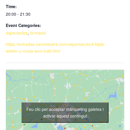
Time:
20:00 - 21:30
Event Categories:
espectacles
,
formació
https://entradas.carmeteatre.com/espectaculo/4/triple-
sesion-u-corps-seul-ina0.html
Feu clic per acceptar màrqueting galetes i
activar aquest contingut