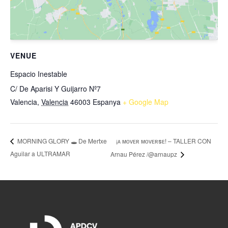
VENUE
Espacio Inestable
C/ De Aparisi Y Guijarro Nº7
Valencia
,
Valencia
46003
Espanya
+ Google Map
¡ᴀ ᴍᴏᴠᴇʀ ᴍᴏᴠᴇʀꜱᴇ! – TALLER CON
MORNING GLORY 🕳️ De Mertxe
Aguilar a ULTRAMAR
Arnau Pérez /@arnaupz