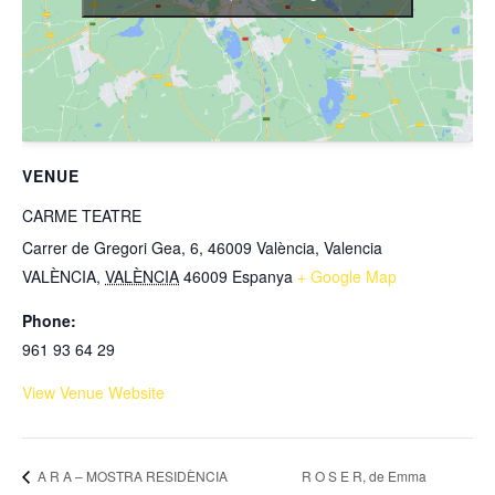
VENUE
CARME TEATRE
Carrer de Gregori Gea, 6, 46009 València, Valencia
VALÈNCIA
,
VALÈNCIA
46009
Espanya
+ Google Map
Phone:
961 93 64 29
View Venue Website
R O S E R, de Emma
A R A – MOSTRA RESIDÈNCIA