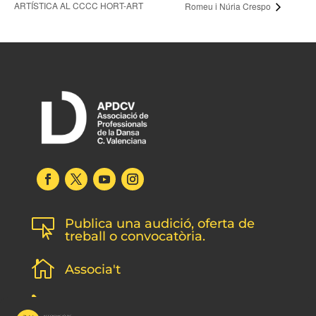
ARTÍSTICA AL CCCC HORT-ART
Romeu i Núria Crespo
Publica una audició, oferta de

treball o convocatòria.

Associa't
l
Subscripció newsletter