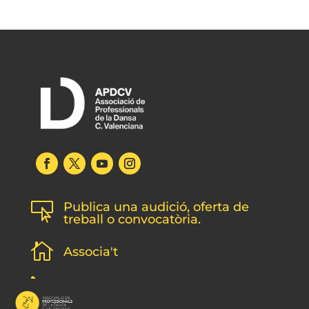
Publica una audició, oferta de

treball o convocatòria.

Associa't
l
Subscripció newsletter