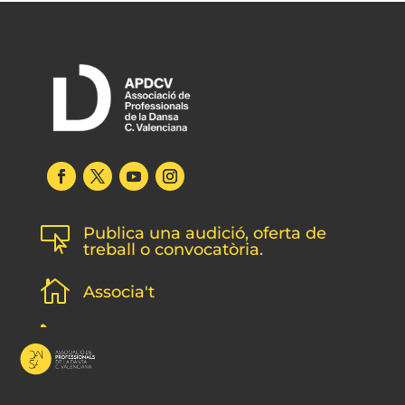
Publica una audició, oferta de

treball o convocatòria.

Associa't
l
Subscripció newsletter
v
Contacte