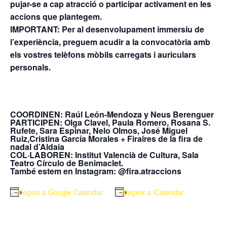
pujar-se a cap atracció o participar activament en les
accions que plantegem.
IMPORTANT: Per al desenvolupament immersiu de
l’experiència, preguem acudir a la convocatòria amb
els vostres telèfons mòbils carregats i auriculars
personals.
COORDINEN: Raúl León-Mendoza y Neus Berenguer
PARTICIPEN: Olga Clavel, Paula Romero, Rosana S.
Rufete, Sara Espinar, Nelo Olmos, José Miguel
Ruiz,Cristina García Morales + Firaires de la fira de
nadal d’Aldaia
COL·LABOREN: Institut Valencià de Cultura, Sala
Teatro Círculo de Benimaclet.
També estem en Instagram: @fira.atraccions
+ Afegeix a Google Calendar
+ Afegeix a iCalendar