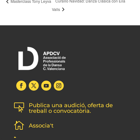
Cursillo Navidad: Danza Clásica con Eila
Masterclass Tony Leyva
Valls
Publica una audició, oferta de

treball o convocatòria.

Associa't