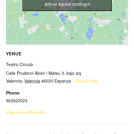
activar aquest contingut
VENUE
Teatro Círculo
Calle Prudenci Alcón i Mateu 3, bajo izq
Valencia
,
Valencia
46020
Espanya
+ Google Map
Phone:
963922023
View Venue Website