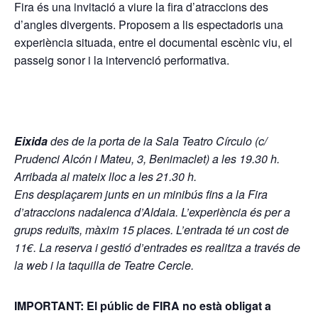
Fira és una invitació a viure la fira d’atraccions des
d’angles divergents. Proposem a lis espectadoris una
experiència situada, entre el documental escènic viu, el
passeig sonor i la intervenció performativa.
Eixida
des de la porta de la Sala Teatro Círculo (c/
Prudenci Alcón i Mateu, 3, Benimaclet) a les 19.30 h.
Arribada al mateix lloc a les 21.30 h.
Ens desplaçarem junts en un minibús fins a la Fira
d’atraccions nadalenca d’Aldaia. L’experiència és per a
grups reduïts, màxim 15 places. L’entrada té un cost de
11€. La reserva i gestió d’entrades es realitza a través de
la web i la taquilla de Teatre Cercle.
IMPORTANT: El públic de FIRA no està obligat a