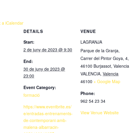
x a iCalendar
DETAILS
VENUE
Start:
LAGRANJA
2 de juny de 2023 @ 9:30
Parque de la Granja,
Carrer del Pintor Goya, 4,
End:
46100 Burjassot, Valencia
30 de juny de 2023 @
VALENCIA
,
Valencia
23:00
46100
+ Google Map
Event Category:
Phone:
formació
962 54 23 34
https://www.eventbrite.es/
View Venue Website
e/entradas-entrenaments-
de-contemporani-amb-
malena-albarracin-