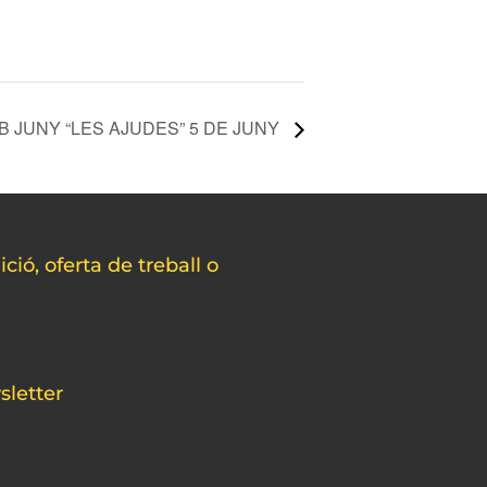
B JUNY “LES AJUDES” 5 DE JUNY
ció, oferta de treball o
sletter