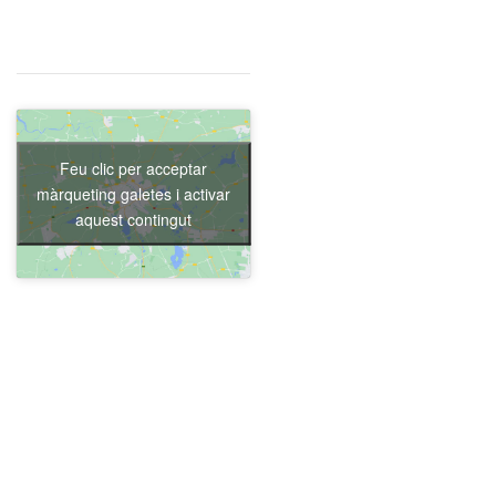
Feu clic per acceptar
màrqueting galetes i activar
aquest contingut