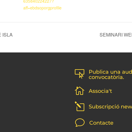
635840224227?
aff=ebdsoporgprofile
 ISLA
SEMINARI WE
Publica una audi

convocatòria.

Associa't
l
Subscripció new
v
Contacte