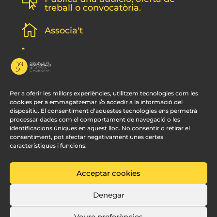

treball o convocatòria.

Associa't
l
Subscripció newsletter
v
Contacte
Per a oferir les millors experiències, utilitzem tecnologies com les
cookies per a emmagatzemar i/o accedir a la informació del
dispositiu. El consentiment d'aquestes tecnologies ens permetrà
processar dades com el comportament de navegació o les
identificacions úniques en aquest lloc. No consentir o retirar el
consentiment, pot afectar negativament unes certes
característiques i funcions.
Acceptar cookies
© APDCV –
Disseny Web Valencia:
Innobing
Denegar
Veure preferències