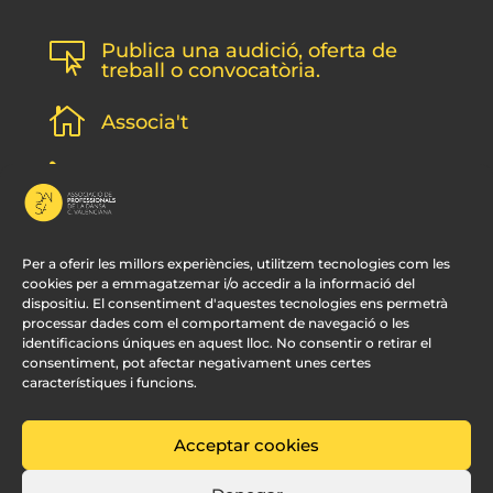
Publica una audició, oferta de

treball o convocatòria.

Associa't
l
Subscripció newsletter
v
Contacte
Per a oferir les millors experiències, utilitzem tecnologies com les
cookies per a emmagatzemar i/o accedir a la informació del
dispositiu. El consentiment d'aquestes tecnologies ens permetrà
processar dades com el comportament de navegació o les
identificacions úniques en aquest lloc. No consentir o retirar el
consentiment, pot afectar negativament unes certes
característiques i funcions.
Acceptar cookies
© APDCV –
Disseny Web Valencia:
Innobing