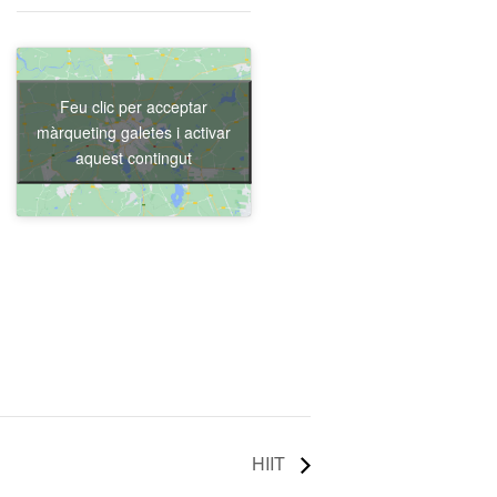
Feu clic per acceptar
màrqueting galetes i activar
aquest contingut
HIIT