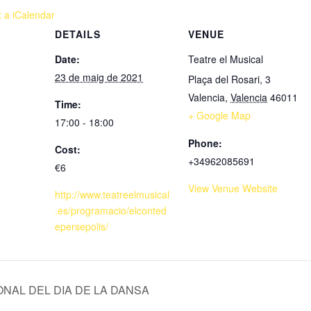
x a iCalendar
DETAILS
VENUE
Date:
Teatre el Musical
23 de maig de 2021
Plaça del Rosari, 3
Valencia
,
Valencia
46011
Time:
+ Google Map
17:00 - 18:00
Phone:
Cost:
+34962085691
€6
View Venue Website
http://www.teatreelmusical
.es/programacio/elconted
epersepolis/
ONAL DEL DIA DE LA DANSA