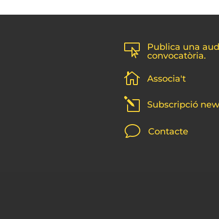
Publica una audi

convocatòria.

Associa't
l
Subscripció new
v
Contacte