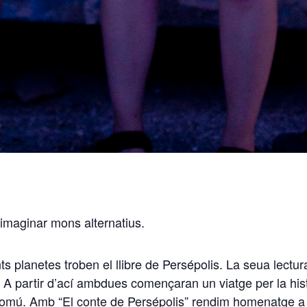
a imaginar mons alternatius.
s planetes troben el llibre de Persépolis. La seua lectu
. A partir d’ací ambdues començaran un viatge per la histò
comú. Amb “El conte de Persépolis” rendim homenatge a l