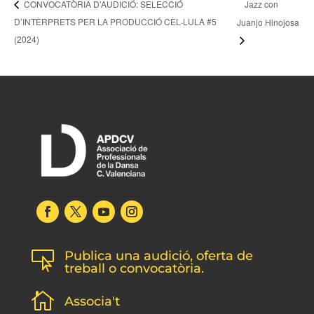
Jazz con
CONVOCATÒRIA D’AUDICIÓ: SELECCIÓ
D’INTÈRPRETS PER LA PRODUCCIÓ CÈL·LULA #5
Juanjo Hinojosa
(2024)
Publica una audició, oferta de

treball o convocatòria.

Associa't