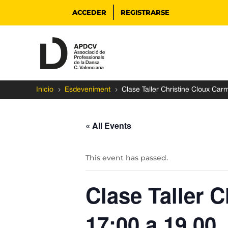
ACCEDER
REGISTRARSE
5
5
Inicio
Esdeveniment
Clase Taller Christine Cloux Car
« All Events
This event has passed.
Clase Taller C
17:00 a 19.00