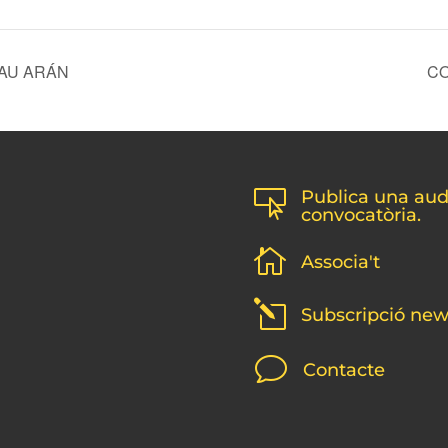
AU ARÁN
CO
Publica una audi

convocatòria.

Associa't
l
Subscripció new
v
Contacte