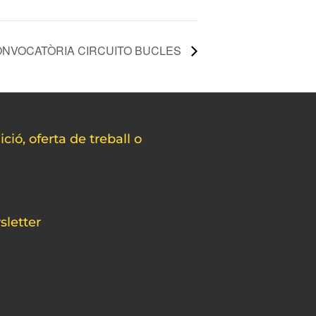
NVOCATÒRIA CIRCUITO BUCLES
ció, oferta de treball o
sletter