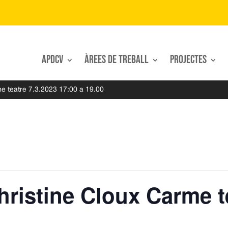
APDCV
Àrees de treball
Projectes
me teatre 7.3.2023 17:00 a 19.00
hristine Cloux Carme t