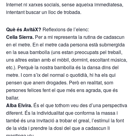
Internet ni xarxes socials, sense aqueixa immediatesa,
intentant buscar un lloc de trobada.
Què és AvitáX?
Reflexions de l’elenc:
Celia Sierra.
Per a mi representa la rutina de cadascun
en el metre. En el metre cada persona està submergida
en la seua bambolla (uns estan preocupats pel treball,
uns altres estan amb el mòbil, dormint, escoltant música,
etc.). Perquè la nostra bambolla és la dansa dins del
metre. I com s’ix del normal o quotidià, hi ha els qui
pensen que anem drogades. Però en realitat, som
persones felices fent el que més ens agrada, que és
ballar.
Alba Elvira.
És el que tothom veu des d’una perspectiva
diferent. És la individualitat que conforma la massa i
també és una invitació a trobar el greal, l’estímul la font
de la vida i prendre la dosi del que a cadascun li
mantinga viu.