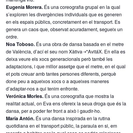
Eugenia Morera.
És una coreografia grupal en la qual
s’exploren les divergències individuals que es generen
en els espais públics, concretament en el transport. Es
genera un caos que, observat acuradament, segueix un
ordre.
Noa Toboso.
És una obra de dansa basada en el metre
de València, d’ací el seu nom Xàtiva➝*AvitáX. En ella es
deixa veure els xocs generacionals però també les
adaptacions, i que millor assetge que el metre, en el qual
et pots creuar amb tantes persones diferents, perquè
done peu a aqueixos xocs o a aqueixes maneres
d’adaptar-nos a qui tenim enfronte.
Verónica Morles.
És una coreografia que mostra la
realitat actual, on Eva ens ofereix la seua droga que és la
dansa, per a poder fer front a això i gaudir-ho.
María Antón.
És una dansa inspirada en la rutina
quotidiana en el transport públic, la paraula en si, em