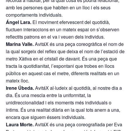
recorda a habitar, per la qual cosa es podria relacionar,
amb les persones que habiten en un lloc i els seus
comportaments individuals.
Ángel Lara.
El moviment efervescent del quotidià,
fluctuen interaccions en un mateix espai on s’observen
reflectits patrons en el va i veuen dels individus.
Marina Valle.
AvitáX és una peça coreogràfica el nom de
la qual sorgeix del reflex que deixa el nom de l’estació de
metro Xàtiva en el cristall de davant. És una peça que
tracta la quotidianitat, l’espontani que trobes en llocs
públics en aquest cas el metre, diferents realitats en un
mateix lloc.
Irene Úbeda.
AvitáX al·ludeix al quotidià, al nostre dia a
dia. És una mescla entre la uniformitat, la
unidireccionalidad i els moments més individuals o
íntims. És una realitat diària en la qual tots anem a una,
encara que siguem éssers individuals.
Laura Morte.
AvitáX és una peça coreografiada per Eva