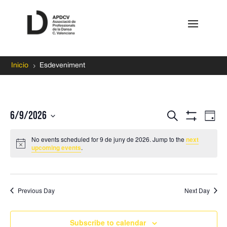
5
Inicio
Esdeveniment
Events
Ev
6/9/2026
Search
Day
Vi
Search
Show
Select
Filters
Na
and
No events scheduled for 9 de juny de 2026. Jump to the
next
date.
upcoming events
.
Views
Navigati
Previous Day
Next Day
Subscribe to calendar