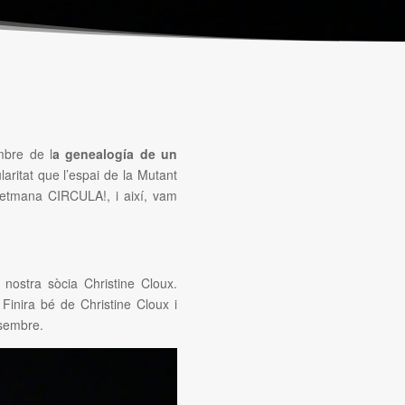
bre de l
a genealogía de un
aritat que l’espai de la Mutant
setmana CIRCULA!, i així, vam
nostra sòcia Christine Cloux.
Finira bé de Christine Cloux i
esembre.