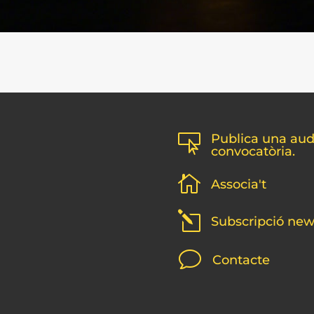
Publica una audi

convocatòria.

Associa't
l
Subscripció new
v
Contacte