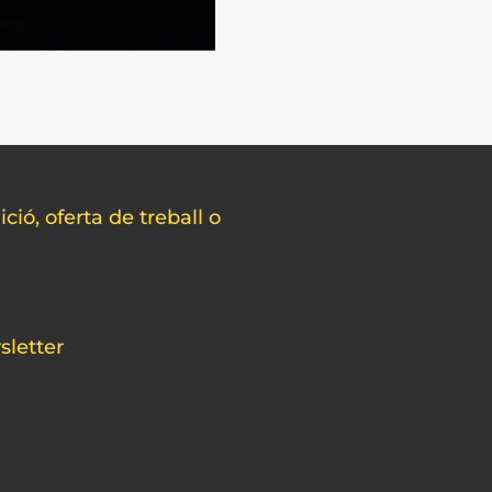
ció, oferta de treball o
sletter