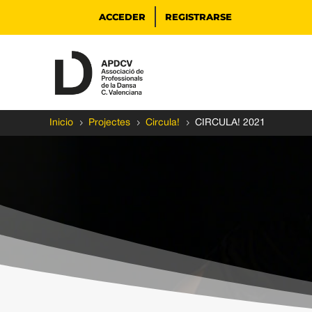
ACCEDER
REGISTRARSE
5
5
5
Inicio
Projectes
Circula!
CIRCULA! 2021