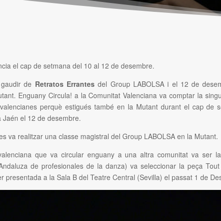
ència el cap de setmana del 10 al 12 de desembre.
 gaudir de
Retratos Errantes
del Group LABOLSA i el 12 de desem
tant. Enguany Circula! a la Comunitat Valenciana va comptar la singul
s valencianes perquè estigués també en la Mutant durant el cap de 
a Jaén el 12 de desembre.
es va realitzar una classe magistral del Group LABOLSA en la Mutant.
valenciana que va circular enguany a una altra comunitat va ser la 
Andaluza de profesionales de la danza) va seleccionar la peça Tout 
r presentada a la Sala B del Teatre Central (Sevilla) el passat 1 de D