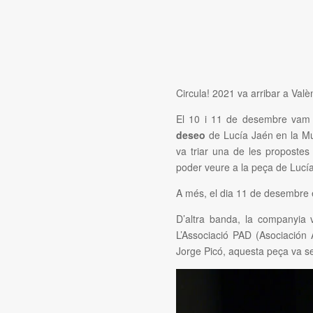
Circula! 2021 va arribar a Val
El 10 i 11 de desembre vam
deseo
de Lucía Jaén en la Mu
va triar una de les proposte
poder veure a la peça de Lucí
A més, el dia 11 de desembre 
D’altra banda, la companyia 
L’Associació PAD (Asociación 
Jorge Picó, aquesta peça va se