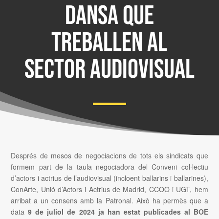
dansa que
treballen al
sector audiovisual
Després de mesos de negociacions de tots els sindicats que
formem part de la taula negociadora del Conveni col·lectiu
d’actors i actrius de l’audiovisual (incloent ballarins i ballarines),
ConArte, Unió d’Actors i Actrius de Madrid, CCOO i UGT, hem
arribat a un consens amb la Patronal. Això ha permès que a
data
9 de juliol de 2024 ja han estat publicades al BOE