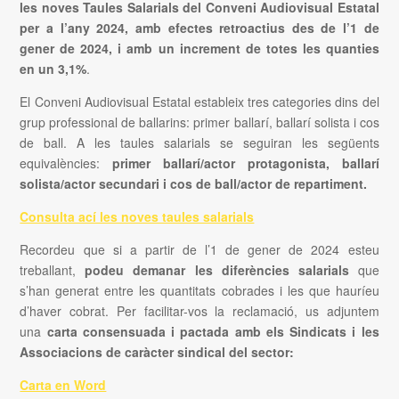
les noves Taules Salarials del Conveni Audiovisual Estatal
per a l’any 2024, amb efectes retroactius des de l’1 de
gener de 2024, i amb un increment de totes les quanties
en un 3,1%
.
El Conveni Audiovisual Estatal estableix tres categories dins del
grup professional de ballarins: primer ballarí, ballarí solista i cos
de ball. A les taules salarials se seguiran les següents
equivalències:
primer ballarí/actor protagonista, ballarí
solista/actor secundari i cos de ball/actor de repartiment.
Consulta ací les noves taules salarials
Recordeu que si a partir de l’1 de gener de 2024 esteu
treballant,
podeu demanar les diferències salarials
que
s’han generat entre les quantitats cobrades i les que hauríeu
d’haver cobrat. Per facilitar-vos la reclamació, us adjuntem
una
carta consensuada i pactada
amb els Sindicats i les
Associacions de caràcter sindical del sector:
Carta en Word