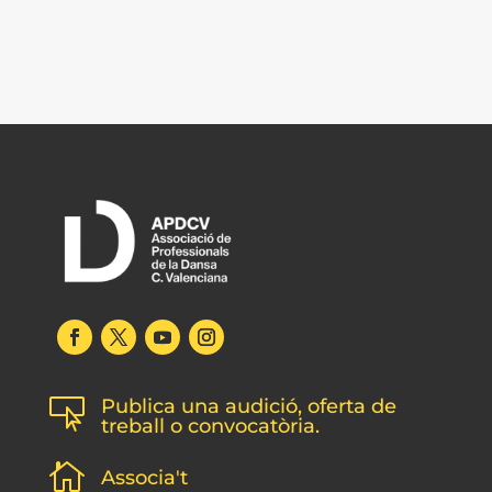
Publica una audició, oferta de

treball o convocatòria.

Associa't