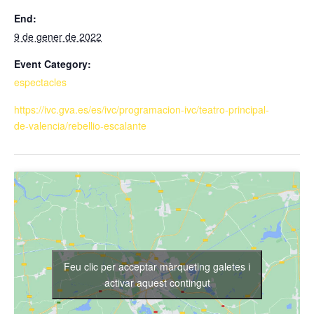
End:
9 de gener de 2022
Event Category:
espectacles
https://ivc.gva.es/es/ivc/programacion-ivc/teatro-principal-
de-valencia/rebellio-escalante
Feu clic per acceptar màrqueting galetes i
activar aquest contingut