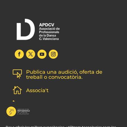
Publica una audició, oferta de

treball o convocatòria.

Associa't
l
Subscripció newsletter
v
Contacte