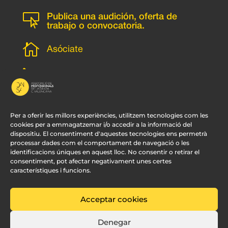

Publica una audición, oferta de
trabajo o convocatoria.

Asóciate
l
Subscripción newsletter
v
Contacto
Per a oferir les millors experiències, utilitzem tecnologies com les
cookies per a emmagatzemar i/o accedir a la informació del
dispositiu. El consentiment d'aquestes tecnologies ens permetrà
processar dades com el comportament de navegació o les
identificacions úniques en aquest lloc. No consentir o retirar el
consentiment, pot afectar negativament unes certes
característiques i funcions.
Acceptar cookies
© APDCV –
Diseño Web Valencia:
Innobing
Denegar