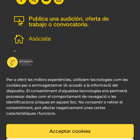

Publica una audición, oferta de
trabajo o convocatoria.

Asóciate
l
Subscripción newsletter
v
Contacto
Per a oferir les millors experiències, utilitzem tecnologies com les
cookies per a emmagatzemar i/o accedir a la informació del
dispositiu. El consentiment d'aquestes tecnologies ens permetrà
processar dades com el comportament de navegació o les
identificacions úniques en aquest lloc. No consentir o retirar el
consentiment, pot afectar negativament unes certes
característiques i funcions.
Acceptar cookies
© APDCV –
Diseño Web Valencia:
Innobing