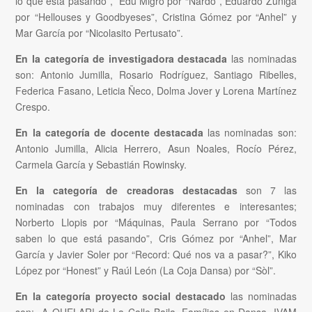
lo que está pasando”, Edu Migro por “Nardo”, Eduardo Zuñiga
por “Hellouses y Goodbyeses”, Cristina Gómez por “Anhel” y
Mar García por “Nicolasito Pertusato”.
En la categoría de investigadora destacada
las nominadas
son: Antonio Jumilla, Rosario Rodríguez, Santiago Ribelles,
Federica Fasano, Leticia Ñeco, Dolma Jover y Lorena Martínez
Crespo.
En la categoría de docente destacada
las nominadas son:
Antonio Jumilla, Alicia Herrero, Asun Noales, Rocío Pérez,
Carmela García y Sebastián Rowinsky.
En la categoría de creadoras destacadas
son 7 las
nominadas con trabajos muy diferentes e interesantes;
Norberto Llopis por “Máquinas, Paula Serrano por “Todos
saben lo que está pasando”, Cris Gómez por “Anhel”, Mar
García y Javier Soler por “Record: Qué nos va a pasar?”, Kiko
López por “Honest” y Raúl León (La Coja Dansa) por “Sòl”.
En la categoría proyecto social destacado
las nominadas
son: A QUELAR! de La Calle Baila, Famílies en Dansa, IVAM