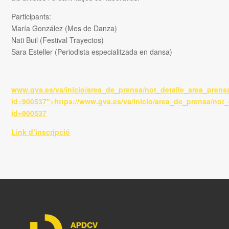
Participants:
María González (Mes de Danza)
Nati Buil (Festival Trayectos)
Sara Esteller (Periodista especialitzada en dansa)
www.gva.es/va/inicio/area_de_prensa/not_detalle_area_prens
id=900537″>https://www.gva.es/va/inicio/area_de_prensa/not
id=900537
Link d’inscripció