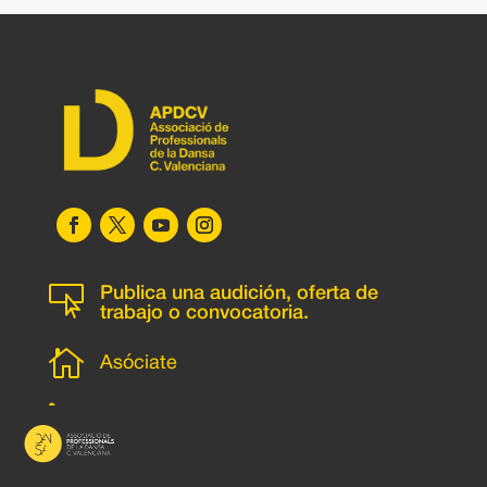

Publica una audición, oferta de
trabajo o convocatoria.

Asóciate
l
Subscripción newsletter
v
Contacto