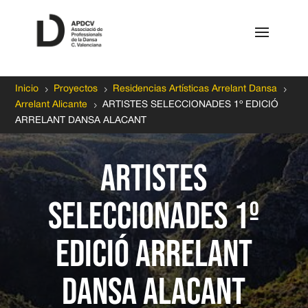
5
5
5
Inicio
Proyectos
Residencias Artísticas Arrelant Dansa
5
Arrelant Alicante
ARTISTES SELECCIONADES 1º EDICIÓ
ARRELANT DANSA ALACANT
ARTISTES
SELECCIONADES 1º
EDICIÓ ARRELANT
DANSA ALACANT