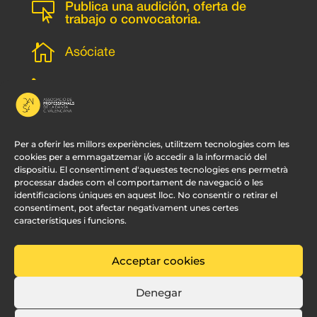

Publica una audición, oferta de
trabajo o convocatoria.

Asóciate
l
Subscripción newsletter
v
Contacto
Per a oferir les millors experiències, utilitzem tecnologies com les
cookies per a emmagatzemar i/o accedir a la informació del
dispositiu. El consentiment d'aquestes tecnologies ens permetrà
processar dades com el comportament de navegació o les
identificacions úniques en aquest lloc. No consentir o retirar el
consentiment, pot afectar negativament unes certes
característiques i funcions.
Acceptar cookies
© APDCV –
Diseño Web Valencia:
Innobing
Denegar