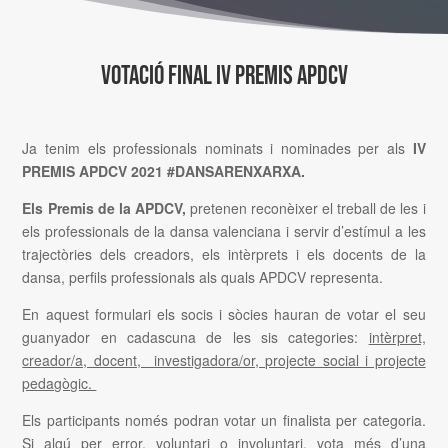
VOTACIÓ FINAL IV PREMIS APDCV
Ja tenim els professionals nominats i nominades per als
IV
PREMIS APDCV 2021 #DANSARENXARXA.
Els Premis de la APDCV,
pretenen reconèixer el treball de les i
els professionals de la dansa valenciana i servir d’estímul a les
trajectòries dels creadors, els intèrprets i els docents de la
dansa, perfils professionals als quals APDCV representa.
En aquest formulari els socis i sòcies hauran de votar el seu
guanyador en cadascuna de les sis categories:
intèrpret,
creador/a, docent, investigadora/or, projecte social i projecte
pedagògic.
Els participants només podran votar un finalista per categoria.
Si algú per error, voluntari o involuntari, vota més d’una