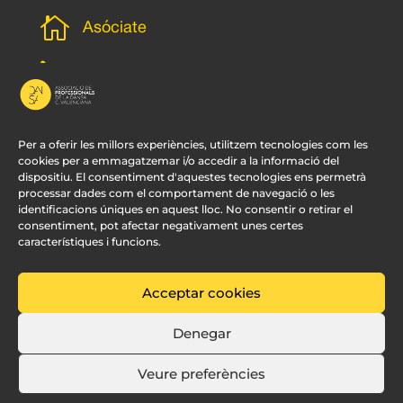

Asóciate
l
Subscripción newsletter
v
Contacto
Per a oferir les millors experiències, utilitzem tecnologies com les
cookies per a emmagatzemar i/o accedir a la informació del
dispositiu. El consentiment d'aquestes tecnologies ens permetrà
processar dades com el comportament de navegació o les
identificacions úniques en aquest lloc. No consentir o retirar el
consentiment, pot afectar negativament unes certes
característiques i funcions.
Acceptar cookies
© APDCV –
Diseño Web Valencia:
Innobing
Denegar
Veure preferències