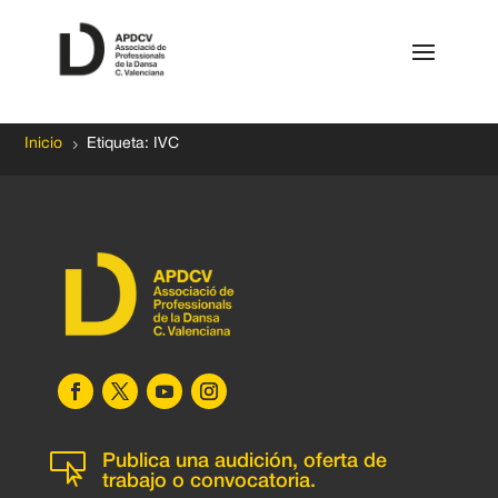
5
Inicio
Etiqueta: IVC

Publica una audición, oferta de
trabajo o convocatoria.