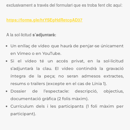
exclusivament a través del formulari que es troba fent clic aquí:
https://forms.gle/htYSEgHdRetcgAD37
A la
sol·licitud
s’adjuntarà:
Un enllaç de vídeo que haurà de penjar-se únicament
en Vimeo o en YouTube.
Si el vídeo té un accés privat, en la sol·licitud
s’adjuntarà la clau. El vídeo contindrà la gravació
íntegra de la peça; no seran admesos extractes,
resums o trailers (excepte en el cas de Línia 1).
Dossier de l’espectacle: descripció, objectius,
documentació gràfica (2 folis màxim).
Currículum dels i les participants (1 foli màxim per
participant).