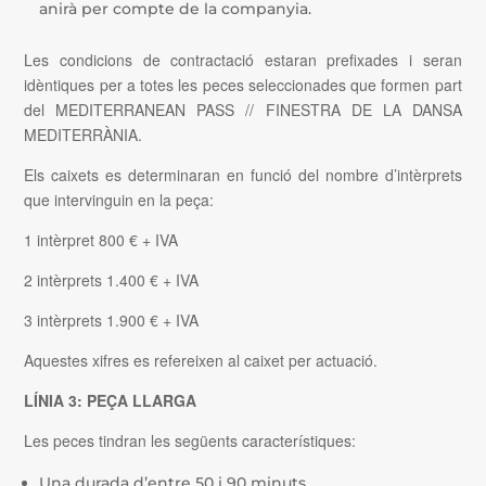
anirà per compte de la companyia.
Les condicions de contractació estaran prefixades i seran
idèntiques per a totes les peces
seleccionades que formen part
del MEDITERRANEAN PASS // FINESTRA DE
LA DANSA
MEDITERRÀNIA.
Els caixets es determinaran en funció del nombre d’intèrprets
que intervinguin en la
peça:
1 intèrpret 800 € + IVA
2 intèrprets 1.400 € + IVA
3 intèrprets 1.900 € + IVA
Aquestes xifres es refereixen al caixet per actuació.
LÍNIA 3: PEÇA LLARGA
Les peces tindran les següents característiques:
Una durada d’entre 50 i 90 minuts.